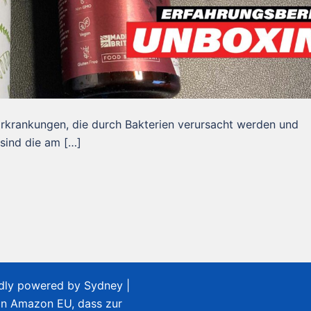
rkrankungen, die durch Bakterien verursacht werden und
 sind die am […]
udly powered by
Sydney
|
on Amazon EU, dass zur