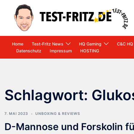
Zum
Inhalt
springen
Home
Test-Fritz News
HQ Gaming
C&C HQ
Datenschutz
Impressum
HOSTING
Schlagwort:
Gluko
7. MAI 2023
UNBOXING & REVIEWS
D-Mannose und Forskolin f