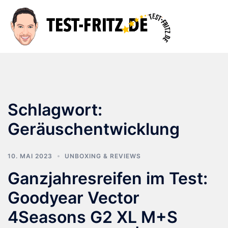
Zum
Inhalt
Suche
Men
springen
ums
Schlagwort:
Geräuschentwicklung
10. MAI 2023
UNBOXING & REVIEWS
Ganzjahresreifen im Test:
Goodyear Vector
4Seasons G2 XL M+S