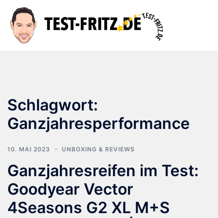
Zum
Inhalt
Suche
Men
springen
ums
Schlagwort:
Ganzjahresperformance
10. MAI 2023
UNBOXING & REVIEWS
Ganzjahresreifen im Test:
Goodyear Vector
4Seasons G2 XL M+S