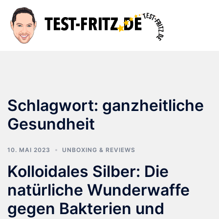
Zum
Inhalt
Suche
Men
springen
ums
Schlagwort:
ganzheitliche
Gesundheit
10. MAI 2023
UNBOXING & REVIEWS
Kolloidales Silber: Die
natürliche Wunderwaffe
gegen Bakterien und