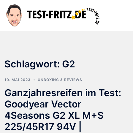
Zum
Inhalt
Suche
Men
springen
ums
Schlagwort:
G2
10. MAI 2023
UNBOXING & REVIEWS
Ganzjahresreifen im Test:
Goodyear Vector
4Seasons G2 XL M+S
225/45R17 94V |