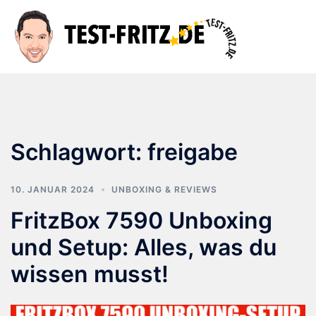
Zum
Inhalt
Suche
Men
springen
ums
Schlagwort:
freigabe
10. JANUAR 2024
UNBOXING & REVIEWS
FritzBox 7590 Unboxing
und Setup: Alles, was du
wissen musst!