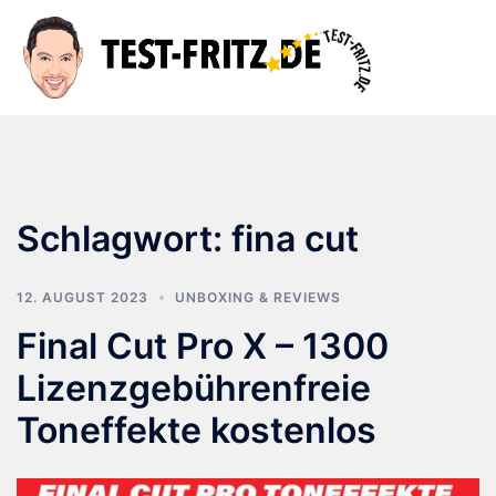
Zum
Inhalt
Suche
Men
springen
ums
Schlagwort:
fina cut
12. AUGUST 2023
UNBOXING & REVIEWS
Final Cut Pro X – 1300
Lizenzgebührenfreie
Toneffekte kostenlos