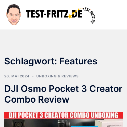
Zum
Inhalt
Suche
Men
springen
ums
Schlagwort:
Features
26. MAI 2024
UNBOXING & REVIEWS
DJI Osmo Pocket 3 Creator
Combo Review