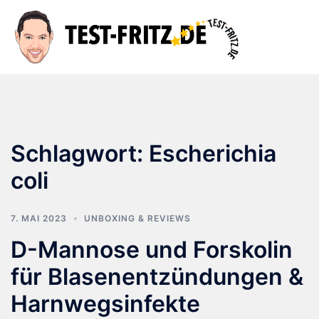
Zum
Inhalt
Suche
Men
springen
ums
Schlagwort:
Escherichia
coli
7. MAI 2023
UNBOXING & REVIEWS
D-Mannose und Forskolin
für Blasenentzündungen &
Harnwegsinfekte