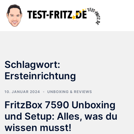
Zum
Inhalt
Suche
Men
springen
ums
Schlagwort:
Ersteinrichtung
10. JANUAR 2024
UNBOXING & REVIEWS
FritzBox 7590 Unboxing
und Setup: Alles, was du
wissen musst!