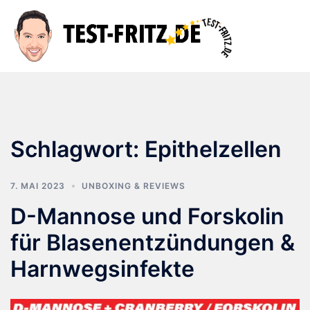
Zum
Inhalt
Suche
Men
springen
ums
Schlagwort:
Epithelzellen
7. MAI 2023
UNBOXING & REVIEWS
D-Mannose und Forskolin
für Blasenentzündungen &
Harnwegsinfekte