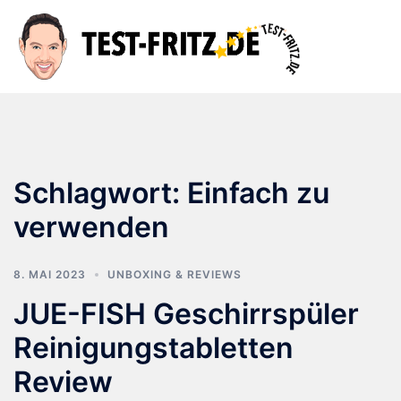
Zum
Inhalt
Suche
Men
springen
ums
Schlagwort:
Einfach zu
verwenden
8. MAI 2023
UNBOXING & REVIEWS
JUE-FISH Geschirrspüler
Reinigungstabletten
Review