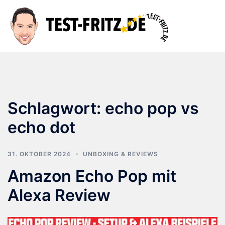
Zum
Inhalt
Suche
Men
springen
ums
Schlagwort:
echo pop vs
echo dot
31. OKTOBER 2024
UNBOXING & REVIEWS
Amazon Echo Pop mit
Alexa Review