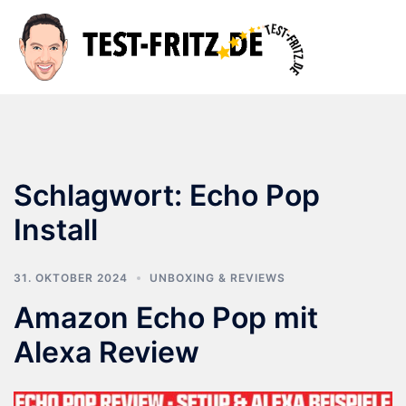
Zum
Inhalt
Suche
Men
springen
ums
Schlagwort:
Echo Pop
Install
31. OKTOBER 2024
UNBOXING & REVIEWS
Amazon Echo Pop mit
Alexa Review