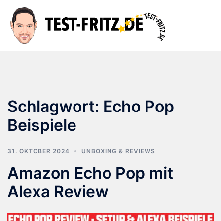
Zum
Inhalt
Suche
Men
springen
ums
Schlagwort:
Echo Pop
Beispiele
31. OKTOBER 2024
UNBOXING & REVIEWS
Amazon Echo Pop mit
Alexa Review