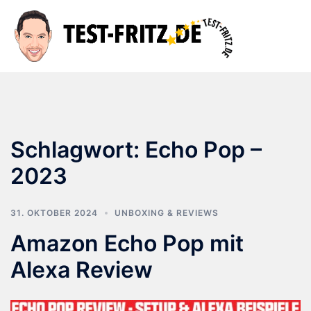
Zum
Inhalt
Suche
Men
springen
ums
Schlagwort:
Echo Pop –
2023
31. OKTOBER 2024
UNBOXING & REVIEWS
Amazon Echo Pop mit
Alexa Review