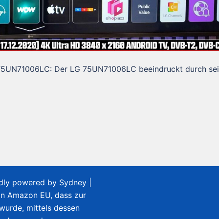
 LG 75UN71006LC: Der LG 75UN71006LC beeindruckt durch se
udly powered by
Sydney
|
on Amazon EU, dass zur
 wurde, mittels dessen