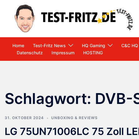
Zum
Inhalt
springen
Home
Test-Fritz News
HQ Gaming
C&C HQ
Datenschutz
Impressum
HOSTING
Schlagwort:
DVB-
31. OKTOBER 2024
UNBOXING & REVIEWS
LG 75UN71006LC 75 Zoll LE