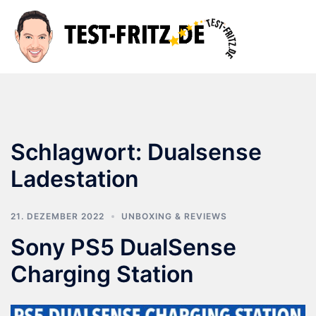
Zum
Inhalt
Suche
Men
springen
ums
Schlagwort:
Dualsense
Ladestation
21. DEZEMBER 2022
UNBOXING & REVIEWS
Sony PS5 DualSense
Charging Station