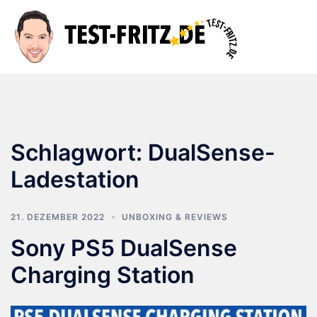
Zum
Inhalt
Suche
Men
springen
ums
Schlagwort:
DualSense-
Ladestation
21. DEZEMBER 2022
UNBOXING & REVIEWS
Sony PS5 DualSense
Charging Station