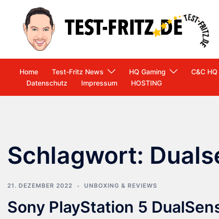
Zum
Inhalt
springen
Home
Test-Fritz News
HQ Gaming
C&C HQ
Datenschutz
Impressum
HOSTING
Schlagwort:
Duals
21. DEZEMBER 2022
UNBOXING & REVIEWS
Sony PlayStation 5 DualSens