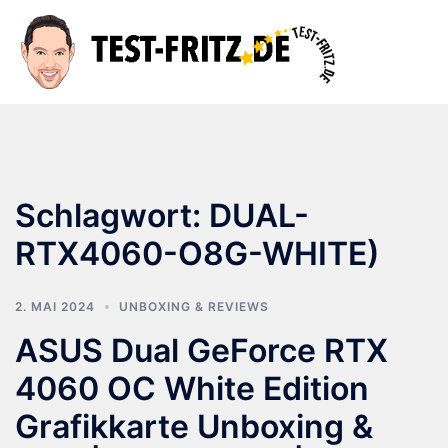
Zum
Inhalt
Suche
Men
springen
ums
Schlagwort:
DUAL-
RTX4060-O8G-WHITE)
2. MAI 2024
UNBOXING & REVIEWS
ASUS Dual GeForce RTX
4060 OC White Edition
Grafikkarte Unboxing &