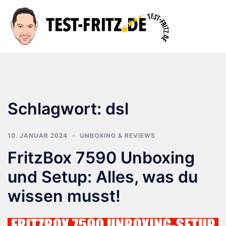
Zum
Inhalt
Suche
Men
springen
ums
Schlagwort:
dsl
10. JANUAR 2024
UNBOXING & REVIEWS
FritzBox 7590 Unboxing
und Setup: Alles, was du
wissen musst!