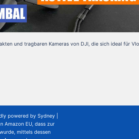
kten und tragbaren Kameras von DJI, die sich ideal für Vl
udly powered by
Sydney
|
on Amazon EU, dass zur
 wurde, mittels dessen