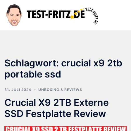
Zum
Inhalt
Suche
Men
springen
ums
Schlagwort:
crucial x9 2tb
portable ssd
31. JULI 2024
UNBOXING & REVIEWS
Crucial X9 2TB Externe
SSD Festplatte Review