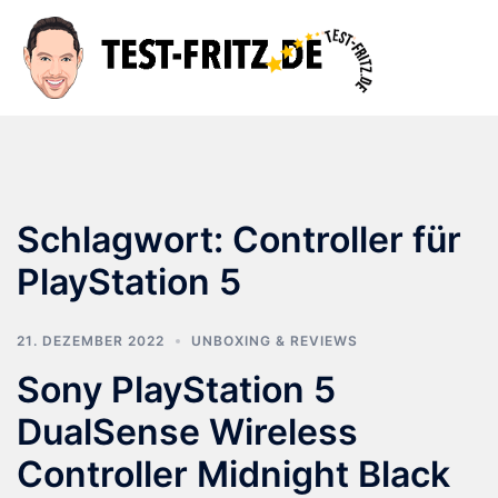
Zum
Inhalt
Suche
Men
springen
ums
Schlagwort:
Controller für
PlayStation 5
21. DEZEMBER 2022
UNBOXING & REVIEWS
Sony PlayStation 5
DualSense Wireless
Controller Midnight Black