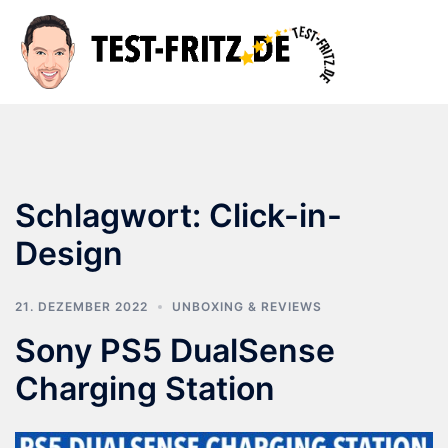
Zum
Inhalt
Suche
Men
springen
ums
Schlagwort:
Click-in-
Design
21. DEZEMBER 2022
UNBOXING & REVIEWS
Sony PS5 DualSense
Charging Station