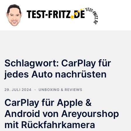
Zum
Inhalt
Suche
Men
springen
ums
Schlagwort:
CarPlay für
jedes Auto nachrüsten
29. JULI 2024
UNBOXING & REVIEWS
CarPlay für Apple &
Android von Areyourshop
mit Rückfahrkamera