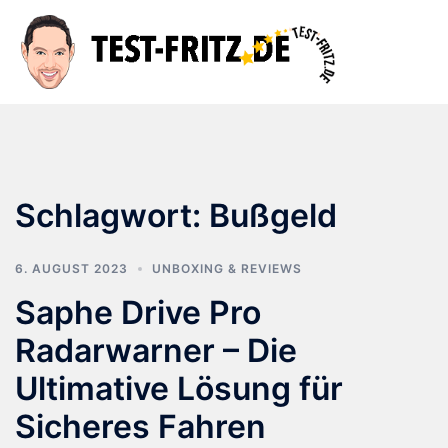
Zum
Inhalt
Suche
Men
springen
ums
Schlagwort:
Bußgeld
6. AUGUST 2023
UNBOXING & REVIEWS
Saphe Drive Pro
Radarwarner – Die
Ultimative Lösung für
Sicheres Fahren