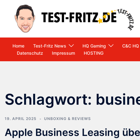
Zum
Inhalt
springen
Home
Test-Fritz News
HQ Gaming
C&C HQ
Datenschutz
Impressum
HOSTING
Schlagwort:
busine
19. APRIL 2025
UNBOXING & REVIEWS
Apple Business Leasing übe