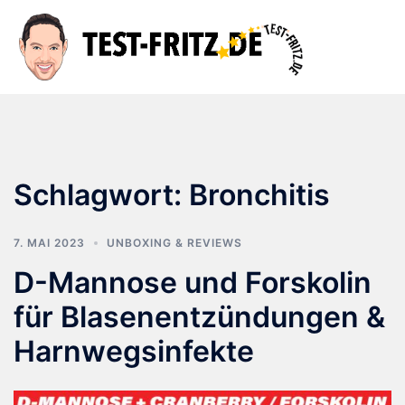
Zum
Inhalt
Suche
Men
springen
ums
Schlagwort:
Bronchitis
7. MAI 2023
UNBOXING & REVIEWS
D-Mannose und Forskolin
für Blasenentzündungen &
Harnwegsinfekte