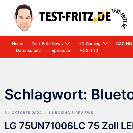
Zum
Inhalt
springen
Home
Test-Fritz News
HQ Gaming
C&C HQ
Datenschutz
Impressum
HOSTING
Schlagwort:
Bluet
31. OKTOBER 2024
UNBOXING & REVIEWS
LG 75UN71006LC 75 Zoll LE