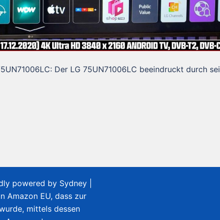
 LG 75UN71006LC: Der LG 75UN71006LC beeindruckt durch se
udly powered by
Sydney
|
on Amazon EU, dass zur
 wurde, mittels dessen