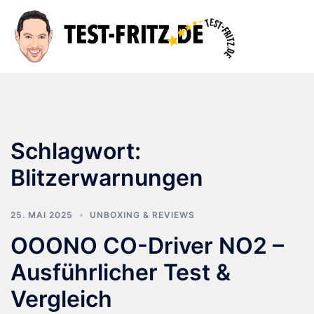
Zum
Inhalt
Suche
Men
springen
ums
Schlagwort:
Blitzerwarnungen
25. MAI 2025
UNBOXING & REVIEWS
OOONO CO-Driver NO2 –
Ausführlicher Test &
Vergleich