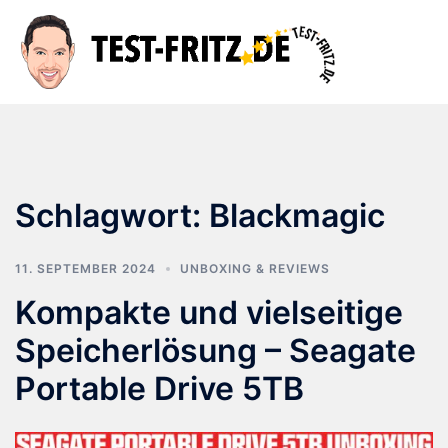
Zum
Inhalt
Suche
Men
springen
ums
Schlagwort:
Blackmagic
11. SEPTEMBER 2024
UNBOXING & REVIEWS
Kompakte und vielseitige
Speicherlösung – Seagate
Portable Drive 5TB