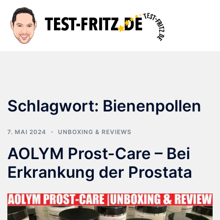
Zum
Inhalt
Suche
Men
springen
ums
Schlagwort:
Bienenpollen
7. MAI 2024
UNBOXING & REVIEWS
AOLYM Prost-Care – Bei
Erkrankung der Prostata