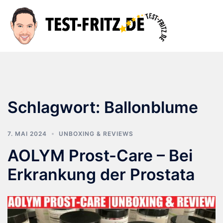
Zum
Inhalt
Suche
Men
springen
ums
Schlagwort:
Ballonblume
7. MAI 2024
UNBOXING & REVIEWS
AOLYM Prost-Care – Bei
Erkrankung der Prostata