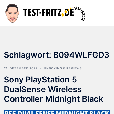
Zum
Inhalt
Suche
Men
springen
ums
Schlagwort:
B094WLFGD3
21. DEZEMBER 2022
UNBOXING & REVIEWS
Sony PlayStation 5
DualSense Wireless
Controller Midnight Black