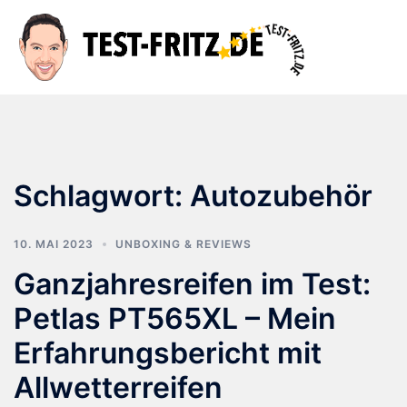
Zum
Inhalt
Suche
Men
springen
ums
Schlagwort:
Autozubehör
10. MAI 2023
UNBOXING & REVIEWS
Ganzjahresreifen im Test:
Petlas PT565XL – Mein
Erfahrungsbericht mit
Allwetterreifen