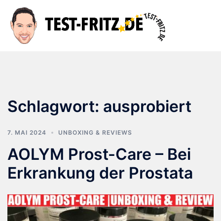
Zum
Inhalt
Suche
Men
springen
ums
Schlagwort:
ausprobiert
7. MAI 2024
UNBOXING & REVIEWS
AOLYM Prost-Care – Bei
Erkrankung der Prostata