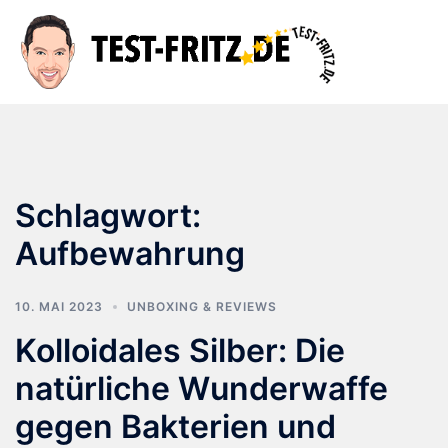
Zum
Inhalt
Suche
Men
springen
ums
Schlagwort:
Aufbewahrung
10. MAI 2023
UNBOXING & REVIEWS
Kolloidales Silber: Die
natürliche Wunderwaffe
gegen Bakterien und