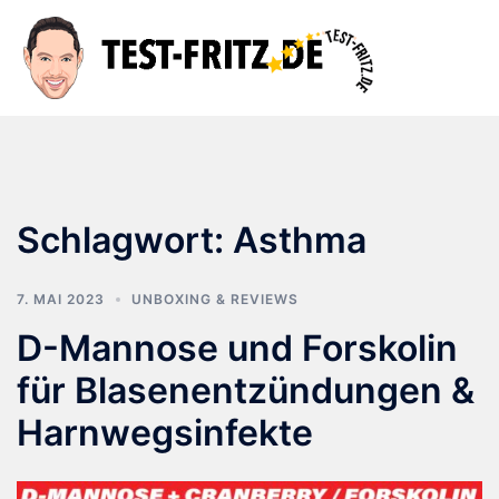
Zum
Inhalt
Suche
Men
springen
ums
Schlagwort:
Asthma
7. MAI 2023
UNBOXING & REVIEWS
D-Mannose und Forskolin
für Blasenentzündungen &
Harnwegsinfekte