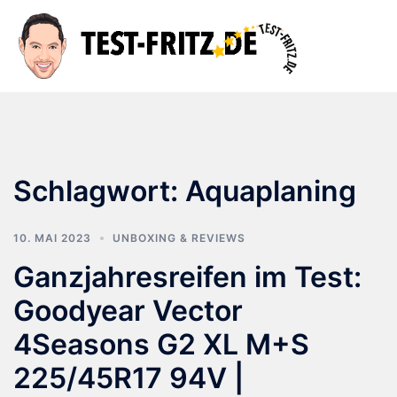
Zum
Inhalt
Suche
Men
springen
ums
Schlagwort:
Aquaplaning
10. MAI 2023
UNBOXING & REVIEWS
Ganzjahresreifen im Test:
Goodyear Vector
4Seasons G2 XL M+S
225/45R17 94V |