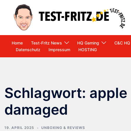
Zum
Inhalt
springen
Home
Test-Fritz News
HQ Gaming
C&C HQ
Datenschutz
Impressum
HOSTING
Schlagwort:
apple 
damaged
19. APRIL 2025
UNBOXING & REVIEWS