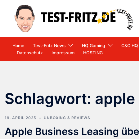
Zum
Inhalt
springen
Home
Test-Fritz News
HQ Gaming
C&C HQ
Datenschutz
Impressum
HOSTING
Schlagwort:
apple
19. APRIL 2025
UNBOXING & REVIEWS
Apple Business Leasing übe