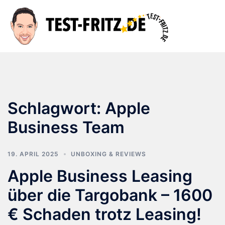
Zum
Inhalt
Suche
Men
springen
ums
Schlagwort:
Apple
Business Team
19. APRIL 2025
UNBOXING & REVIEWS
Apple Business Leasing
über die Targobank – 1600
€ Schaden trotz Leasing!