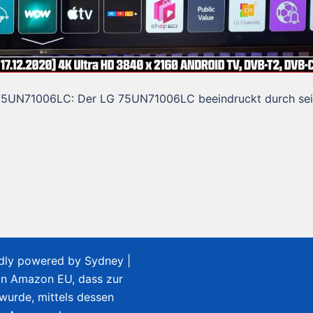
 LG 75UN71006LC: Der LG 75UN71006LC beeindruckt durch se
udly powered by
Sydney
|
on Amazon EU, dass zur
 wurde, mittels dessen