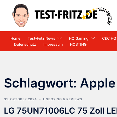
Zum
Inhalt
springen
Home
Test-Fritz News
HQ Gaming
C&C HQ
Datenschutz
Impressum
HOSTING
Schlagwort:
Apple
31. OKTOBER 2024
UNBOXING & REVIEWS
LG 75UN71006LC 75 Zoll LE