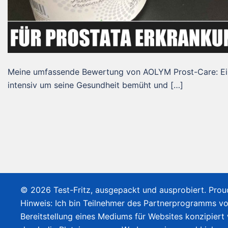
Meine umfassende Bewertung von AOLYM Prost-Care: Ein
intensiv um seine Gesundheit bemüht und […]
© 2026 Test-Fritz, ausgepackt und ausprobiert. Pro
Hinweis: Ich bin Teilnehmer des Partnerprogramms v
Bereitstellung eines Mediums für Websites konzipiert