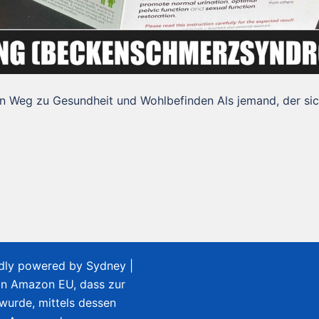
 Weg zu Gesundheit und Wohlbefinden Als jemand, der si
udly powered by
Sydney
|
on Amazon EU, dass zur
 wurde, mittels dessen