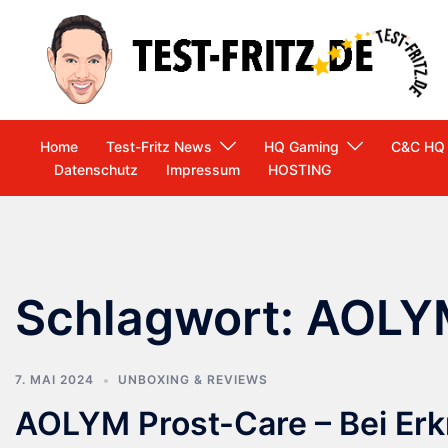
Zum
Inhalt
springen
Home
Test-Fritz News
HQ Gaming
C&C HQ
Datenschutz
Impressum
HOSTING
Schlagwort:
AOLYM
7. MAI 2024
UNBOXING & REVIEWS
AOLYM Prost-Care – Bei Erk