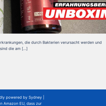
rkrankungen, die durch Bakterien verursacht werden und
 sind die am […]
udly powered by
Sydney
|
on Amazon EU, dass zur