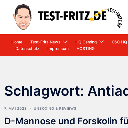
Zum
Inhalt
springen
Home
Test-Fritz News
HQ Gaming
C&C HQ
Datenschutz
Impressum
HOSTING
Schlagwort:
Antia
7. MAI 2023
UNBOXING & REVIEWS
D-Mannose und Forskolin f