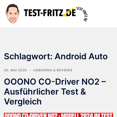
Zum
Inhalt
Suche
Men
springen
ums
Schlagwort:
Android Auto
25. MAI 2025
UNBOXING & REVIEWS
OOONO CO-Driver NO2 –
Ausführlicher Test &
Vergleich