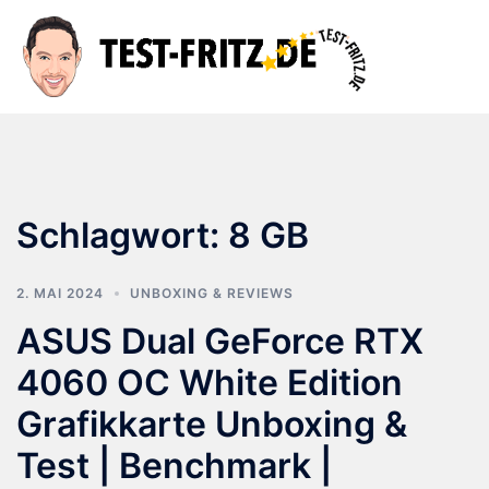
Zum
Inhalt
Suche
Men
springen
ums
Schlagwort:
‎8 GB
2. MAI 2024
UNBOXING & REVIEWS
ASUS Dual GeForce RTX
4060 OC White Edition
Grafikkarte Unboxing &
Test | Benchmark |