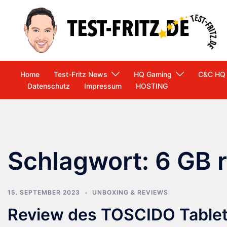
Zum
Inhalt
springen
Home
Test-Fritz News
HQ Gaming
C&C HQ
Datenschutz
Impressum
HOSTING
Schlagwort:
6 GB 
15. SEPTEMBER 2023
UNBOXING & REVIEWS
Review des TOSCIDO Tablet 1